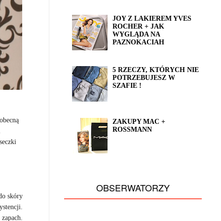
JOY Z LAKIEREM YVES
ROCHER + JAK
WYGLĄDA NA
PAZNOKACIAH
5 RZECZY, KTÓRYCH NIE
POTRZEBUJESZ W
SZAFIE !
 obecną
ZAKUPY MAC +
ROSSMANN
i
seczki
OBSERWATORZY
do skóry
stencji.
 zapach.