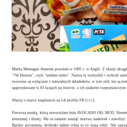
Marka Montagne Jeunesse powstała w 1985 r. w Anglii. Z okazji okrągłej
"7th Heaven", czyli "siódme niebo". Nazwę tę wymyślili i wybrali sami
tworzone są wyłącznie z naturalnych składników, w tym ziół, nie są t
sąsprzedawane w 83 krajach na świecie, a ich znakiem rozpoznawczym 
Więcej o marce znajdziecie na ich profilu FB [
klik
]
Pierwszą maską, którą otworzyłam była AVOCADO OIL MUD. Niestety m
mieszanej i tłustej. Ma za zadanie usunąć martwy naskórek i nawilżyć 
Bardzo przyjemna, drobinki ładnie robią to co mają robić. Nie zas