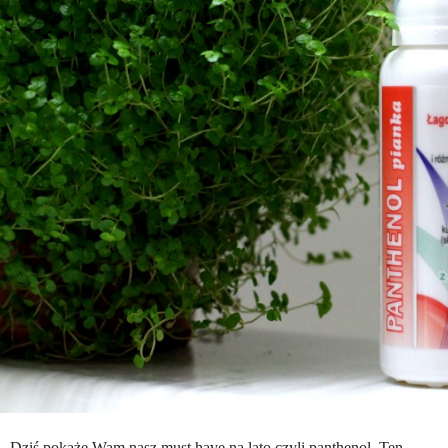
Dziś pokażę Wam nasz must have na lato czyli panthenol. Ten