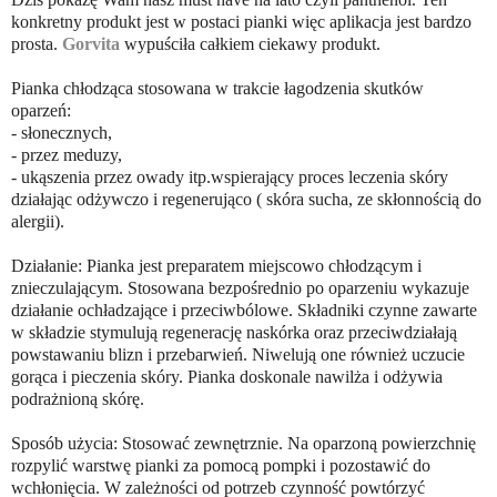
konkretny produkt jest w postaci pianki więc aplikacja jest bardzo
prosta.
Gorvita
wypuściła całkiem ciekawy produkt.
Pianka chłodząca stosowana w trakcie łagodzenia skutków
oparzeń:
- słonecznych,
- przez meduzy,
- ukąszenia przez owady itp.wspierający proces leczenia skóry
działając odżywczo i regenerująco ( skóra sucha, ze skłonnością do
alergii).
Działanie: Pianka jest preparatem miejscowo chłodzącym i
znieczulającym. Stosowana bezpośrednio po oparzeniu wykazuje
działanie ochładzające i przeciwbólowe. Składniki czynne zawarte
w składzie stymulują regenerację naskórka oraz przeciwdziałają
powstawaniu blizn i przebarwień. Niwelują one również uczucie
gorąca i pieczenia skóry. Pianka doskonale nawilża i odżywia
podrażnioną skórę.
Sposób użycia: Stosować zewnętrznie. Na oparzoną powierzchnię
rozpylić warstwę pianki za pomocą pompki i pozostawić do
wchłonięcia. W zależności od potrzeb czynność powtórzyć