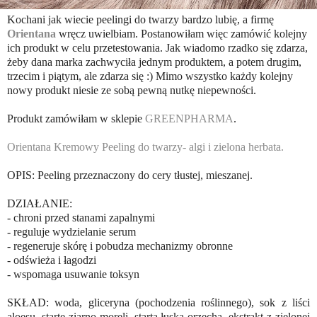
Kochani jak wiecie peelingi do twarzy bardzo lubię, a firmę
Orientana
wręcz uwielbiam. Postanowiłam więc zamówić kolejny
ich produkt w celu przetestowania. Jak wiadomo rzadko się zdarza,
żeby dana marka zachwyciła jednym produktem, a potem drugim,
trzecim i piątym, ale zdarza się :) Mimo wszystko każdy kolejny
nowy produkt niesie ze sobą pewną nutkę niepewności.
Produkt zamówiłam w sklepie
GREENPHARMA
.
Orientana Kremowy Peeling do twarzy- algi i zielona herbata.
OPIS: Peeling przeznaczony do cery tłustej, mieszanej.
DZIAŁANIE:
- chroni przed stanami zapalnymi
- reguluje wydzielanie serum
- regeneruje skórę i pobudza mechanizmy obronne
- odświeża i łagodzi
- wspomaga usuwanie toksyn
SKŁAD: woda, gliceryna (pochodzenia roślinnego), sok z liści
aloesu, starte ziarno moreli, starta łuska orzecha, ekstrakt z zielonej