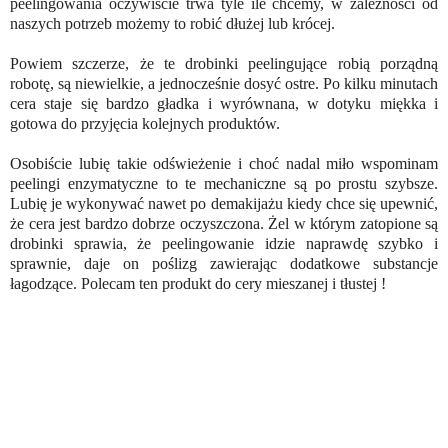
peelingowania oczywiście trwa tyle ile chcemy, w zależności od
naszych potrzeb możemy to robić dłużej lub krócej.
Powiem szczerze, że te drobinki peelingujące robią porządną
robotę, są niewielkie, a jednocześnie dosyć ostre. Po kilku minutach
cera staje się bardzo gładka i wyrównana, w dotyku miękka i
gotowa do przyjęcia kolejnych produktów.
Osobiście lubię takie odświeżenie i choć nadal miło wspominam
peelingi enzymatyczne to te mechaniczne są po prostu szybsze.
Lubię je wykonywać nawet po demakijażu kiedy chce się upewnić,
że cera jest bardzo dobrze oczyszczona. Żel w którym zatopione są
drobinki sprawia, że peelingowanie idzie naprawdę szybko i
sprawnie, daje on poślizg zawierając dodatkowe substancje
łagodzące. Polecam ten produkt do cery mieszanej i tłustej !