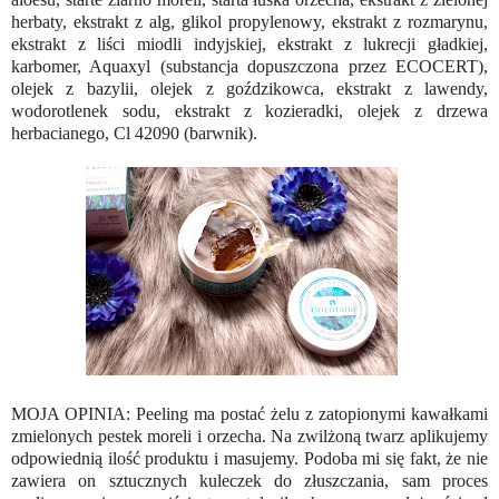
herbaty, ekstrakt z alg, glikol propylenowy, ekstrakt z rozmarynu,
ekstrakt z liści miodli indyjskiej, ekstrakt z lukrecji gładkiej,
karbomer, Aquaxyl (substancja dopuszczona przez ECOCERT),
olejek z bazylii, olejek z goździkowca, ekstrakt z lawendy,
wodorotlenek sodu, ekstrakt z kozieradki, olejek z drzewa
herbacianego, Cl 42090 (barwnik).
MOJA OPINIA: Peeling ma postać żelu z zatopionymi kawałkami
zmielonych pestek moreli i orzecha. Na zwilżoną twarz aplikujemy
odpowiednią ilość produktu i masujemy. Podoba mi się fakt, że nie
zawiera on sztucznych kuleczek do złuszczania, sam proces