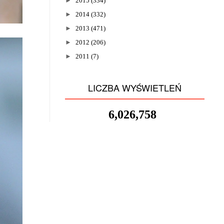
►
2015
(334)
►
2014
(332)
►
2013
(471)
►
2012
(206)
►
2011
(7)
LICZBA WYŚWIETLEŃ
6,026,758