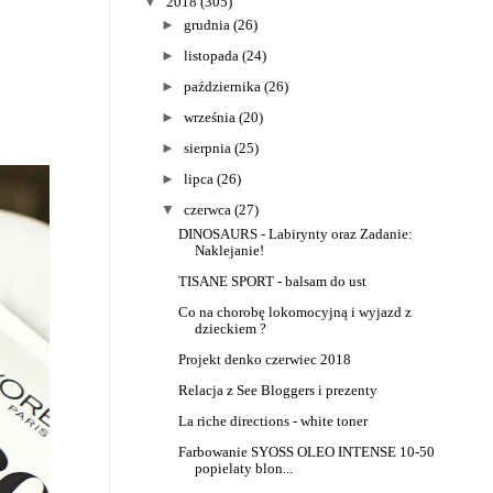
▼
2018
(305)
►
grudnia
(26)
►
listopada
(24)
►
października
(26)
►
września
(20)
►
sierpnia
(25)
►
lipca
(26)
▼
czerwca
(27)
DINOSAURS - Labirynty oraz Zadanie:
Naklejanie!
TISANE SPORT - balsam do ust
Co na chorobę lokomocyjną i wyjazd z
dzieckiem ?
Projekt denko czerwiec 2018
Relacja z See Bloggers i prezenty
La riche directions - white toner
Farbowanie SYOSS OLEO INTENSE 10-50
popielaty blon...