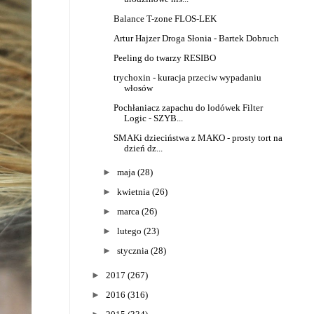
Balance T-zone FLOS-LEK
Artur Hajzer Droga Słonia - Bartek Dobruch
Peeling do twarzy RESIBO
trychoxin - kuracja przeciw wypadaniu
włosów
Pochłaniacz zapachu do lodówek Filter
Logic - SZYB...
SMAKi dzieciństwa z MAKO - prosty tort na
dzień dz...
►
maja
(28)
►
kwietnia
(26)
►
marca
(26)
►
lutego
(23)
►
stycznia
(28)
►
2017
(267)
►
2016
(316)