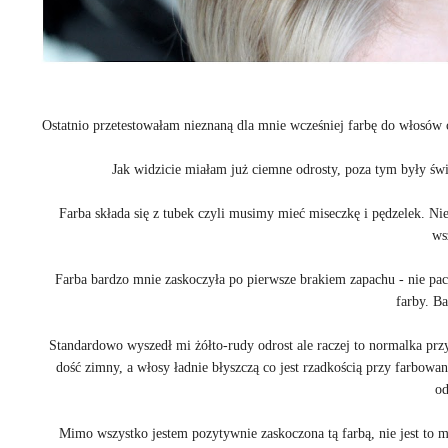
Ostatnio przetestowałam nieznaną dla mnie wcześniej farbę do włosów 
Jak widzicie miałam już ciemne odrosty, poza tym były świ
Farba składa się z tubek czyli musimy mieć miseczkę i pędzelek. Ni
ws
Farba bardzo mnie zaskoczyła po pierwsze brakiem zapachu - nie pach
farby. B
Standardowo wyszedł mi żółto-rudy odrost ale raczej to normalka prz
dość zimny, a włosy ładnie błyszczą co jest rzadkością przy farbowa
od
Mimo wszystko jestem pozytywnie zaskoczona tą farbą, nie jest to 