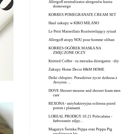
Allergoff neutralizator alergenów kurzu
domowego
KORRES POMEGRANATE CREAM SET
Haul zakupy w KIKO MILANO
Le Petit Marseillais Rozświetlający rytuał
Allergoff atopy
NOU pour homme oliban
KORRES OGÓREK MASKA NA
ZMĘCZONE OCZY
Knitted Coffee - tu mieszka dzierganie - diy
Zakupy Home Decor H&M HOME
Dziki chłopiec. Prawdziwe życie dzikusa z
Aveyron ...
DOVE Shower mousse and shower foam men
care
REXONA - antybakteryjna ochrona przed
potem i plamami
LOREAL PRODIGY 10.21 Polecalana -
farbowanie zdjęc...
Magazyn Świnka Peppa oraz Peppa Pig
urodzinowe his...