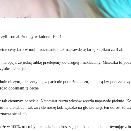
czyli Loreal Prodigy w kolorze 10.21.
etne ceny farb w moim rossmanie i tak naprawdę tę farbę kupiłam za 8 zł.
e ma opcji, że jedną tubkę przelejemy do drogiej i nakładamy. Miseczka to pod
zystko jedno jaka.
nie niczym, nie szczypie, zapach nie podrażnia oczu, nie lecą łzy podczas trz
ardzo doceniam tę cechę.
y tak ciemnym odroście. Natomiast reszta włosów wyszła naprawdę pięknie. Kol
niu na blond. Ja i tak zwykle noszę kok wysoko na głowie więc ten odrost żółta
znacza się aż tak.
może w 100% to co bym chciała bo odrost się jednak odcina ale porównując z i