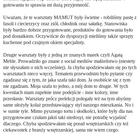
gotowaniu to sprawia mi dużą przyjemność.
Uważam, że te warsztaty MAMUT były świetne - robiliśmy pastę z
fasoli i ciecierzycy oraz ziół, chłodnik oraz sałatkę. Stanowiska
były bardzo dobrze przygotowane, produktów do gotowania było
pod dostatkiem. Oczywiście do dyspozycji mieliśmy także sprzęty
kuchenne pod czujnym okiem specjalisty.
Drugie warsztaty były z jedną ze znanych marek czyli Agatą
Meble. Prowadziło go znane z social mediów małżeństwo (niestety
nie słyszałam o nich wcześniej). Ja chyba spodziewałam się po tych
warsztatach nieco więcej. Tematem przewodnim było pytanie czy
zgadzasz się z tym, że jaka szafa taki dom. Ja osobiście się z tym
nie zgadzam. Moja szafa to jedno, a mój dom to drugie. W tych
kwestiach mam zupełnie inne podejście - inne kolory, inne
przesłanie. Warsztaty prócz prelekcji polegały też na tym abyśmy
same ułożyły kolaż przedstawiający styl naszego mieszkania. No i
w sumie tyle. Mimo pysznego tortu i słodkości, które były dla nas
przygotowane czułam jakiś taki niedosyt, nie potrafię wyjaśnić
dlaczego. Chyba spodziewałam się porad wnętrzarskich czy też
ciekawostek z branży wnętrzarskiej, sama nie wiem czego.