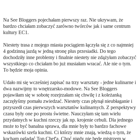
Na See Bloggers pojechałam pierwszy raz. Nie ukrywam, że
bardzo chciałam zobaczyć zarówno twórców jak i same centrum
kultury EC1.
Niestety trasa z mojego miasta pociągiem łączyła się z co najmniej
4 godzinną jazdą w jedną stronę plus przesiadki. Do tego
dochodziły inne problemy i finalnie niestety nie zdążyłam zobaczyć
wszystkiego co chciałam bo już musiałam wracać. Ale nie o tym.
To będzie moja opinia.
Udało mi się wcześniej zapisać na trzy warsztaty - jedne kulinarne i
dwa nazwijmy to wnętrzarsko-modowe. Na See Bloggers
pojawiłam się w sobotę rozejrzałam się chwilę i z koleżanką
zaczęłyśmy pomału zwiedzać. Niestety czas płynął nieubłaganie i
przyszedł czas pierwszych warsztatów kulinarnych. Z perspektywy
czasu były one po prostu świetne. Nauczyłam się tam wielu
przydatnych w kuchni rzeczy jak np. krojenie cebuli. Dla jednego
może to być banalna sprawa, dla mnie były to bardzo fachowe
wskazówki szefa kuchni. Ci którzy mnie znają, wiedzą o tym, że
kocham oglądać Top Chef'a. Choć nigdy nie będę mistrzem w