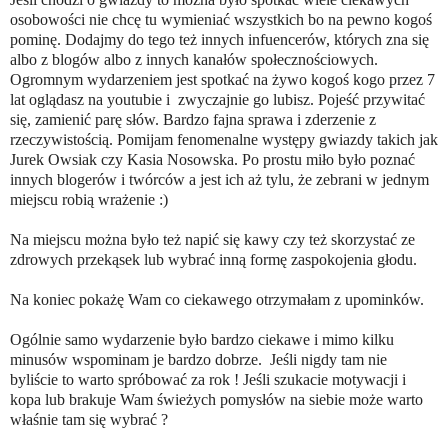
osobowości nie chcę tu wymieniać wszystkich bo na pewno kogoś
pominę. Dodajmy do tego też innych infuencerów, których zna się
albo z blogów albo z innych kanałów społecznościowych.
Ogromnym wydarzeniem jest spotkać na żywo kogoś kogo przez 7
lat oglądasz na youtubie i zwyczajnie go lubisz. Pojeść przywitać
się, zamienić parę słów. Bardzo fajna sprawa i zderzenie z
rzeczywistością. Pomijam fenomenalne występy gwiazdy takich jak
Jurek Owsiak czy Kasia Nosowska. Po prostu miło było poznać
innych blogerów i twórców a jest ich aż tylu, że zebrani w jednym
miejscu robią wrażenie :)
Na miejscu można było też napić się kawy czy też skorzystać ze
zdrowych przekąsek lub wybrać inną formę zaspokojenia głodu.
Na koniec pokażę Wam co ciekawego otrzymałam z upominków.
Ogólnie samo wydarzenie było bardzo ciekawe i mimo kilku
minusów wspominam je bardzo dobrze. Jeśli nigdy tam nie
byliście to warto spróbować za rok ! Jeśli szukacie motywacji i
kopa lub brakuje Wam świeżych pomysłów na siebie może warto
właśnie tam się wybrać ?