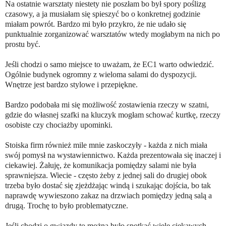
Na ostatnie warsztaty niestety nie poszłam bo był spory poślizg
czasowy, a ja musiałam się spieszyć bo o konkretnej godzinie
miałam powrót. Bardzo mi było przykro, że nie udało się
punktualnie zorganizować warsztatów wtedy mogłabym na nich po
prostu być.
Jeśli chodzi o samo miejsce to uważam, że EC1 warto odwiedzić.
Ogólnie budynek ogromny z wieloma salami do dyspozycji.
Wnętrze jest bardzo stylowe i przepiękne.
Bardzo podobała mi się możliwość zostawienia rzeczy w szatni,
gdzie do własnej szafki na kluczyk mogłam schować kurtkę, rzeczy
osobiste czy chociażby upominki.
Stoiska firm również mile mnie zaskoczyły - każda z nich miała
swój pomysł na wystawiennictwo. Każda prezentowała się inaczej i
ciekawiej. Żałuję, że komunikacja pomiędzy salami nie była
sprawniejsza. Wiecie - często żeby z jednej sali do drugiej obok
trzeba było dostać się zjeżdżając windą i szukając dojścia, bo tak
naprawdę wywieszono zakaz na drzwiach pomiędzy jedną salą a
drugą. Trochę to było problematyczne.
Jeśli chodzi o gwiazdy to można było spotkać wiele ciekawych