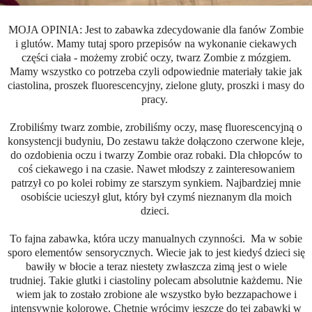
MOJA OPINIA: Jest to zabawka zdecydowanie dla fanów Zombie
i glutów. Mamy tutaj sporo przepisów na wykonanie ciekawych
części ciała - możemy zrobić oczy, twarz Zombie z mózgiem.
Mamy wszystko co potrzeba czyli odpowiednie materiały takie jak
ciastolina, proszek fluorescencyjny, zielone gluty, proszki i masy do
pracy.
Zrobiliśmy twarz zombie, zrobiliśmy oczy, masę fluorescencyjną o
konsystencji budyniu, Do zestawu także dołączono czerwone kleje,
do ozdobienia oczu i twarzy Zombie oraz robaki. Dla chłopców to
coś ciekawego i na czasie. Nawet młodszy z zainteresowaniem
patrzył co po kolei robimy ze starszym synkiem. Najbardziej mnie
osobiście ucieszył glut, który był czymś nieznanym dla moich
dzieci.
To fajna zabawka, która uczy manualnych czynności. Ma w sobie
sporo elementów sensorycznych. Wiecie jak to jest kiedyś dzieci się
bawiły w błocie a teraz niestety zwłaszcza zimą jest o wiele
trudniej. Takie glutki i ciastoliny polecam absolutnie każdemu. Nie
wiem jak to zostało zrobione ale wszystko było bezzapachowe i
intensywnie kolorowe. Chętnie wrócimy jeszcze do tej zabawki w