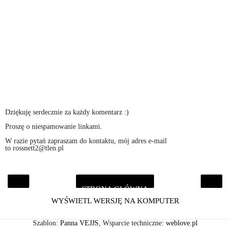
Dziękuję serdecznie za każdy komentarz :)
Proszę o niespamowanie linkami.
W razie pytań zapraszam do kontaktu, mój adres e-mail
to rossnett2@tlen.pl
STRONA GŁÓWNA
‹
›
WYŚWIETL WERSJĘ NA KOMPUTER
Szablon:
Panna VEJJS
, Wsparcie techniczne:
weblove.pl