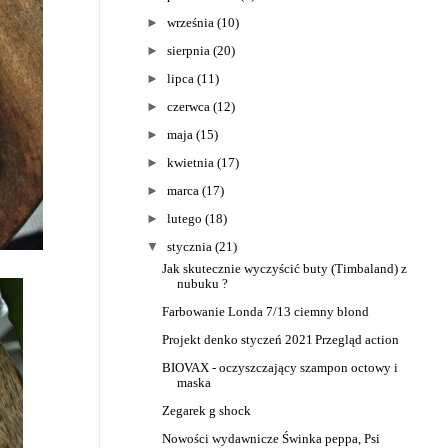
►
września
(10)
►
sierpnia
(20)
►
lipca
(11)
►
czerwca
(12)
►
maja
(15)
►
kwietnia
(17)
►
marca
(17)
►
lutego
(18)
▼
stycznia
(21)
Jak skutecznie wyczyścić buty (Timbaland) z
nubuku ?
Farbowanie Londa 7/13 ciemny blond
Projekt denko styczeń 2021
Przegląd action
BIOVAX - oczyszczający szampon octowy i
maska
Zegarek g shock
Nowości wydawnicze Świnka peppa, Psi