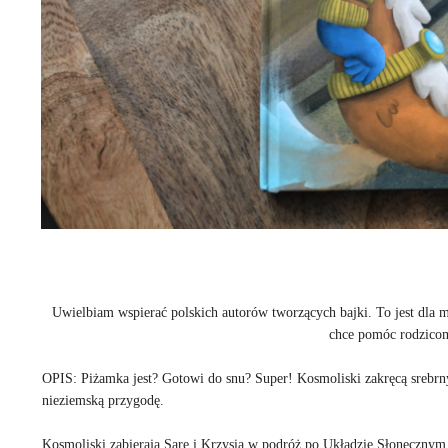
Uwielbiam wspierać polskich autorów tworzących bajki. To jest dla
chce pomóc rodzico
OPIS: Piżamka jest? Gotowi do snu? Super! Kosmoliski zakręcą srebrn
nieziemską przygodę.
Kosmoliski zabierają Sarę i Krzysia w podróż po Układzie Słonecznym