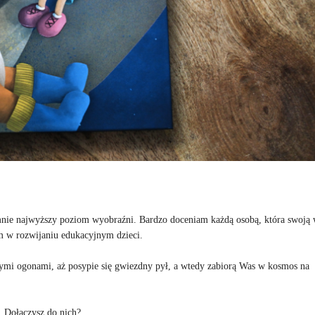
 mnie najwyższy poziom wyobraźni. Bardzo doceniam każdą osobą, która swoją 
m w rozwijaniu edukacyjnym dzieci.
ymi ogonami, aż posypie się gwiezdny pył, a wtedy zabiorą Was w kosmos na
. Dołączysz do nich?