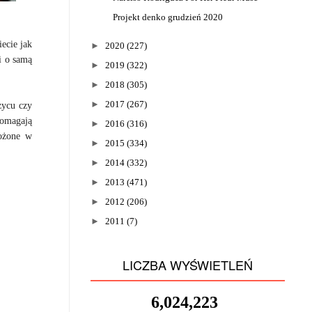
Projekt denko grudzień 2020
ecie jak
►
2020
(227)
zi o samą
►
2019
(322)
►
2018
(305)
►
2017
(267)
życu czy
pomagają
►
2016
(316)
łożone w
►
2015
(334)
►
2014
(332)
►
2013
(471)
►
2012
(206)
►
2011
(7)
LICZBA WYŚWIETLEŃ
6,024,223