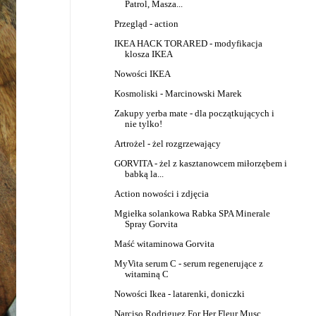
Patrol, Masza...
Przegląd - action
IKEA HACK TORARED - modyfikacja
klosza IKEA
Nowości IKEA
Kosmoliski - Marcinowski Marek
Zakupy yerba mate - dla początkujących i
nie tylko!
Artrożel - żel rozgrzewający
GORVITA - żel z kasztanowcem miłorzębem i
babką la...
Action nowości i zdjęcia
Mgiełka solankowa Rabka SPA Minerale
Spray Gorvita
Maść witaminowa Gorvita
MyVita serum C - serum regenerujące z
witaminą C
Nowości Ikea - latarenki, doniczki
Narciso Rodriguez For Her Fleur Musc