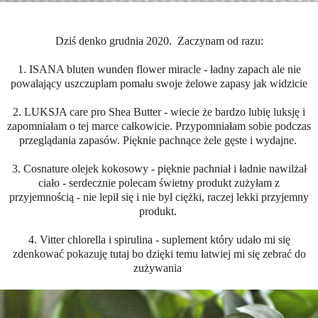
Dziś denko grudnia 2020. Zaczynam od razu:
1. ISANA bluten wunden flower miracle - ładny zapach ale nie
powalający uszczuplam pomału swoje żelowe zapasy jak widzicie
2. LUKSJA care pro Shea Butter - wiecie że bardzo lubię luksję i
zapomniałam o tej marce całkowicie. Przypomniałam sobie podczas
przeglądania zapasów. Pięknie pachnące żele gęste i wydajne.
3. Cosnature olejek kokosowy - pięknie pachniał i ładnie nawilżał
ciało - serdecznie polecam świetny produkt zużyłam z
przyjemnością - nie lepił się i nie był ciężki, raczej lekki przyjemny
produkt.
4. Vitter chlorella i spirulina - suplement który udało mi się
zdenkować pokazuję tutaj bo dzięki temu łatwiej mi się zebrać do
zużywania