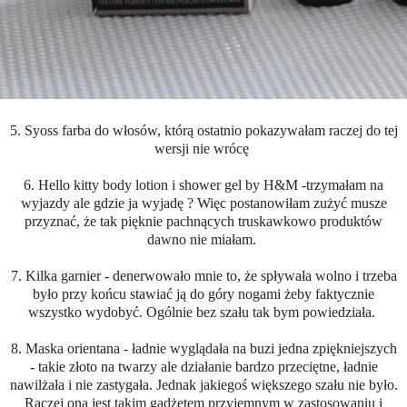
5. Syoss farba do włosów, którą ostatnio pokazywałam raczej do tej
wersji nie wrócę
6. Hello kitty body lotion i shower gel by H&M -trzymałam na
wyjazdy ale gdzie ja wyjadę ? Więc postanowiłam zużyć musze
przyznać, że tak pięknie pachnących truskawkowo produktów
dawno nie miałam.
7. Kilka garnier - denerwowało mnie to, że spływała wolno i trzeba
było przy końcu stawiać ją do góry nogami żeby faktycznie
wszystko wydobyć. Ogólnie bez szału tak bym powiedziała.
8. Maska orientana - ładnie wyglądała na buzi jedna zpiękniejszych
- takie złoto na twarzy ale działanie bardzo przeciętne, ładnie
nawilżała i nie zastygała. Jednak jakiegoś większego szału nie było.
Raczej ona jest takim gadżetem przyjemnym w zastosowaniu i