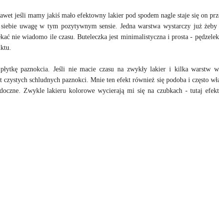
 nawet jeśli mamy jakiś mało efektowny lakier pod spodem nagle staje się on pr
a siebie uwagę w tym pozytywnym sensie. Jedna warstwa wystarczy już żeby
kać nie wiadomo ile czasu. Buteleczka jest minimalistyczna i prosta - pędzelek
uktu.
łytkę paznokcia. Jeśli nie macie czasu na zwykły lakier i kilka warstw w
czystych schludnych paznokci. Mnie ten efekt również się podoba i często wła
widoczne. Zwykle lakieru kolorowe wycierają mi się na czubkach - tutaj efekt