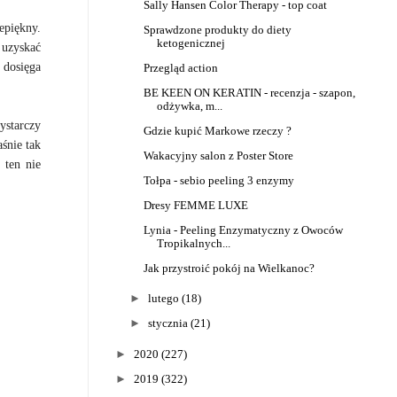
Sally Hansen Color Therapy - top coat
zepiękny.
Sprawdzone produkty do diety
ketogenicznej
 uzyskać
 dosięga
Przegląd action
BE KEEN ON KERATIN - recenzja - szapon,
odżywka, m...
ystarczy
Gdzie kupić Markowe rzeczy ?
śnie tak
Wakacyjny salon z Poster Store
 ten nie
Tołpa - sebio peeling 3 enzymy
Dresy FEMME LUXE
Lynia - Peeling Enzymatyczny z Owoców
Tropikalnych...
Jak przystroić pokój na Wielkanoc?
►
lutego
(18)
►
stycznia
(21)
►
2020
(227)
►
2019
(322)