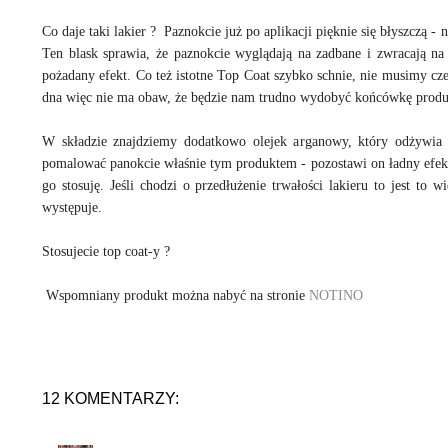
Co daje taki lakier ? Paznokcie już po aplikacji pięknie się błyszczą -
Ten blask sprawia, że paznokcie wyglądają na zadbane i zwracają n
pożadany efekt. Co też istotne Top Coat szybko schnie, nie musimy cze
dna więc nie ma obaw, że będzie nam trudno wydobyć końcówkę prod
W składzie znajdziemy dodatkowo olejek arganowy, który odżywia p
pomalować panokcie właśnie tym produktem - pozostawi on ładny efekt 
go stosuję. Jeśli chodzi o przedłużenie trwałości lakieru to jest to 
występuje.
Stosujecie top coat-y ?
Wspomniany produkt można nabyć na stronie
NOTINO
12 KOMENTARZY: