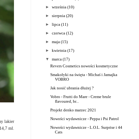
►
września
(10)
►
sierpnia
(20)
►
lipca
(11)
►
czerwca
(12)
►
maja
(15)
►
kwietnia
(17)
▼
marca
(17)
Revers Cosmetics nowości kosmetyczne
Smakołyki na święta - Michaś i Jamajka
VOBRO
Jak nosić ubrania dłużej ?
Vobro - Frutti do Mare - Creme brule
flavoured, br...
Projekt denko marzec 2021
Nowości wydawnicze - Peppa i Psi Patrol
y lakier
Nowości wydawnicze - L.O.L. Surprise i 44
14,7 ml.
Cats