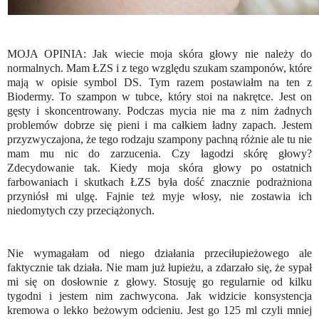
MOJA OPINIA: Jak wiecie moja skóra głowy nie należy do
normalnych. Mam ŁZS i z tego względu szukam szamponów, które
mają w opisie symbol DS. Tym razem postawiałm na ten z
Biodermy. To szampon w tubce, który stoi na nakrętce. Jest on
gęsty i skoncentrowany. Podczas mycia nie ma z nim żadnych
problemów dobrze się pieni i ma całkiem ładny zapach. Jestem
przyzwyczajona, że tego rodzaju szampony pachną różnie ale tu nie
mam mu nic do zarzucenia. Czy łagodzi skórę głowy?
Zdecydowanie tak. Kiedy moja skóra głowy po ostatnich
farbowaniach i skutkach ŁZS była dość znacznie podrażniona
przyniósł mi ulgę. Fajnie też myje włosy, nie zostawia ich
niedomytych czy przeciążonych.
Nie wymagałam od niego działania przeciłupieżowego ale
faktycznie tak działa. Nie mam już łupieżu, a zdarzało się, że sypał
mi się on dosłownie z głowy. Stosuję go regularnie od kilku
tygodni i jestem nim zachwycona. Jak widzicie konsystencja
kremowa o lekko beżowym odcieniu. Jest go 125 ml czyli mniej