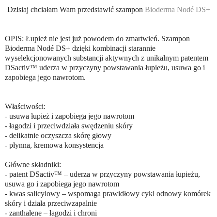
Dzisiaj chciałam Wam przedstawić szampon
Bioderma Nodé DS+
OPIS: Łupież nie jest już powodem do zmartwień. Szampon
Bioderma Nodé DS+ dzięki kombinacji starannie
wyselekcjonowanych substancji aktywnych z unikalnym patentem
DSactiv™ uderza w przyczyny powstawania łupieżu, usuwa go i
zapobiega jego nawrotom.
Właściwości:
- usuwa łupież i zapobiega jego nawrotom
- łagodzi i przeciwdziała swędzeniu skóry
- delikatnie oczyszcza skórę głowy
- płynna, kremowa konsystencja
Główne składniki:
- patent DSactiv™ – uderza w przyczyny powstawania łupieżu,
usuwa go i zapobiega jego nawrotom
- kwas salicylowy – wspomaga prawidłowy cykl odnowy komórek
skóry i działa przeciwzapalnie
- zanthalene – łagodzi i chroni