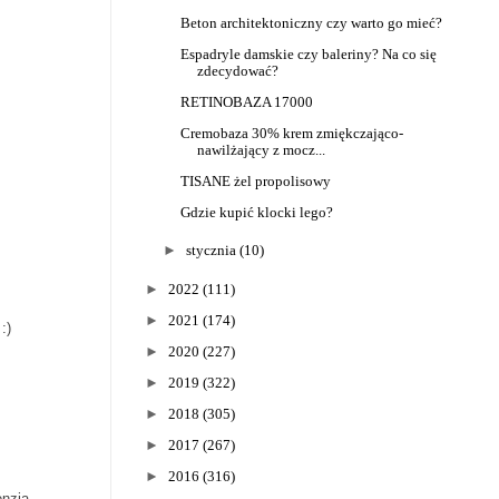
Beton architektoniczny czy warto go mieć?
Espadryle damskie czy baleriny? Na co się
zdecydować?
RETINOBAZA 17000
Cremobaza 30% krem zmiękczająco-
nawilżający z mocz...
TISANE żel propolisowy
Gdzie kupić klocki lego?
►
stycznia
(10)
►
2022
(111)
►
2021
(174)
:)
►
2020
(227)
►
2019
(322)
►
2018
(305)
►
2017
(267)
►
2016
(316)
enzja