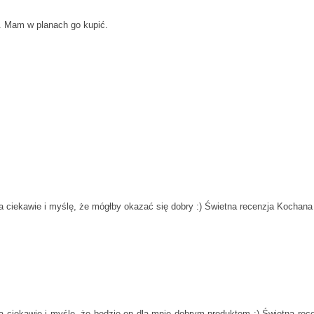
aj. Mam w planach go kupić.
a ciekawie i myślę, że mógłby okazać się dobry :) Świetna recenzja Kochana 
a ciekawie i myślę, że będzie on dla mnie dobrym produktem :) Świetna rec