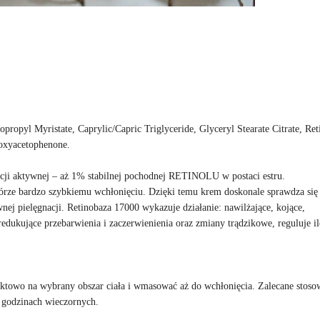
pyl Myristate, Caprylic/Capric Triglyceride, Glyceryl Stearate Citrate, Ret
roxyacetophenone.
ncji aktywnej – aż 1% stabilnej pochodnej RETINOLU w postaci estru.
kórze bardzo szybkiemu wchłonięciu. Dzięki temu krem doskonale sprawdza się
nej pielęgnacji. Retinobaza 17000 wykazuje działanie: nawilżające, kojące,
redukujące przebarwienia i zaczerwienienia oraz zmiany trądzikowe, reguluje il
towo na wybrany obszar ciała i wmasować aż do wchłonięcia. Zalecane stoso
w godzinach wieczornych.