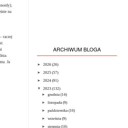
inoidy);
śnie na
- raczej
kt
ARCHIWUM BLOGA
mi
dnia.
ta. Ja
►
2026
(26)
►
2025
(57)
►
2024
(91)
▼
2023
(132)
►
grudnia
(14)
►
listopada
(9)
►
października
(10)
►
września
(9)
►
sierpnia
(10)