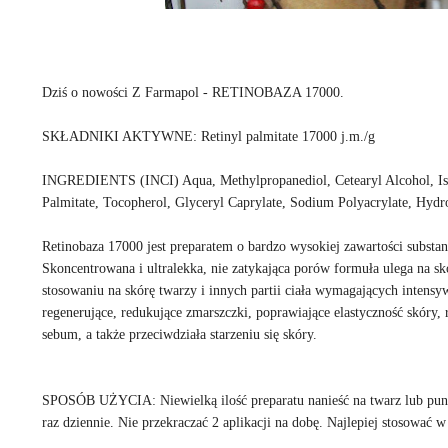
Dziś o nowości Z Farmapol - RETINOBAZA 17000.
SKŁADNIKI AKTYWNE: Retinyl palmitate 17000 j.m./g
INGREDIENTS (INCI) Aqua, Methylpropanediol, Cetearyl Alcohol, Isopro
Palmitate, Tocopherol, Glyceryl Caprylate, Sodium Polyacrylate, Hyd
Retinobaza 17000 jest preparatem o bardzo wysokiej zawartości substa
Skoncentrowana i ultralekka, nie zatykająca porów formuła ulega na s
stosowaniu na skórę twarzy i innych partii ciała wymagających intensyw
regenerujące, redukujące zmarszczki, poprawiające elastyczność skóry, 
sebum, a także przeciwdziała starzeniu się skóry.
SPOSÓB UŻYCIA: Niewielką ilość preparatu nanieść na twarz lub punk
raz dziennie. Nie przekraczać 2 aplikacji na dobę. Najlepiej stosować 