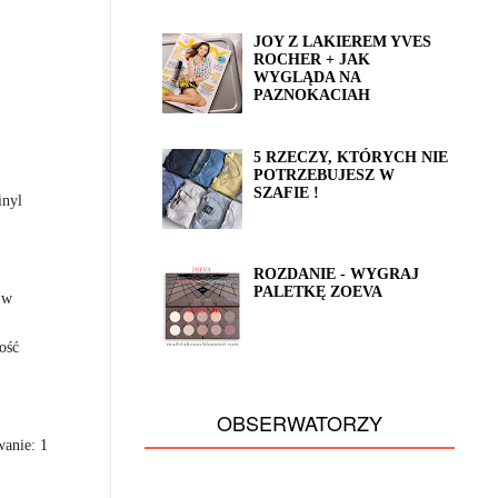
JOY Z LAKIEREM YVES
ROCHER + JAK
WYGLĄDA NA
PAZNOKACIAH
5 RZECZY, KTÓRYCH NIE
POTRZEBUJESZ W
SZAFIE !
inyl
ROZDANIE - WYGRAJ
PALETKĘ ZOEVA
 w
ość
OBSERWATORZY
wanie: 1