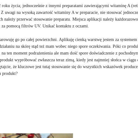
12 roku życia; jednocześnie z innymi preparatami zawierającymi witaminę A (ret
 Z uwagi na wysoką zawartość witaminy A w preparacie, nie stosować jednocze
ch należy przerwać stosowanie preparatu. Miejsca aplikacji należy każdorazowo
 za pomocą filtrów UV. Unikać kontaktu z oczami.
owuję go po całej powierzchni. Aplikuję cienką warstwę jestem za systemem 
ziałaniu na skórę stąd też mam wobec niego spore oczekiwania. Póki co produ
am na ten moment podrażenienia ale mam dość spore doświadczenie z pochodny
 produkt wypróbować zwłaszcza teraz zimą, kiedy jest najmniej słońca w ciągu 
jcie, że kluczowe jest tutaj stosowanie się do wszystkich wskazówek producen
n produkt?