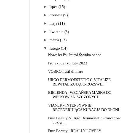
►
lipca
(15)
►
czerwca
(9)
►
maja
(11)
►
kwietnia
(8)
►
marca
(13)
▼
lutego
(14)
Nowości Psi Patrol Świnka peppa
Projekt denko luty 2023
VOBRO frutti di mare
URGO DERMOESTETIC C-VITALIZE
REWITALIZUJĄCO-ROZŚWI...
BIELENDA - WEGAŃSKA MASKA DO
WŁOSÓW ZNISZCZONYCH
VIANEK - INTENSYWNIE
REGENERUJĄCA KURACJA DO DŁONI
Pure Beauty & Urgo Dermoestetic - zawartość
box-a ...
Pure Beauty - REALLY LOVELY