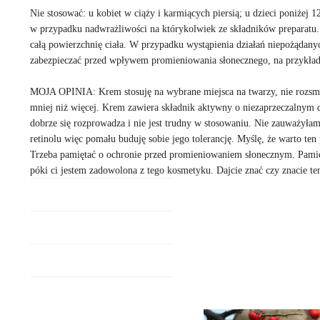
Nie stosować: u kobiet w ciąży i karmiących piersią; u dzieci poniżej 
w przypadku nadwrażliwości na którykolwiek ze składników preparatu.
całą powierzchnię ciała. W przypadku wystąpienia działań niepożądany
zabezpieczać przed wpływem promieniowania słonecznego, na przykład
MOJA OPINIA: Krem stosuję na wybrane miejsca na twarzy, nie rozsmar
mniej niż więcej. Krem zawiera składnik aktywny o niezaprzeczalnym d
dobrze się rozprowadza i nie jest trudny w stosowaniu. Nie zauważył
retinolu więc pomału buduję sobie jego tolerancję. Myślę, że warto ten
Trzeba pamiętać o ochronie przed promieniowaniem słonecznym. Pamięta
póki ci jestem zadowolona z tego kosmetyku. Dajcie znać czy znacie te