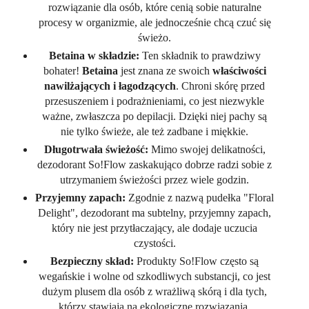
rozwiązanie dla osób, które cenią sobie naturalne
procesy w organizmie, ale jednocześnie chcą czuć się
świeżo.
Betaina w składzie:
Ten składnik to prawdziwy
bohater!
Betaina
jest znana ze swoich
właściwości
nawilżających i łagodzących
. Chroni skórę przed
przesuszeniem i podrażnieniami, co jest niezwykle
ważne, zwłaszcza po depilacji. Dzięki niej pachy są
nie tylko świeże, ale też zadbane i miękkie.
Długotrwała świeżość:
Mimo swojej delikatności,
dezodorant So!Flow zaskakująco dobrze radzi sobie z
utrzymaniem świeżości przez wiele godzin.
Przyjemny zapach:
Zgodnie z nazwą pudełka "Floral
Delight", dezodorant ma subtelny, przyjemny zapach,
który nie jest przytłaczający, ale dodaje uczucia
czystości.
Bezpieczny skład:
Produkty So!Flow często są
wegańskie i wolne od szkodliwych substancji, co jest
dużym plusem dla osób z wrażliwą skórą i dla tych,
którzy stawiają na ekologiczne rozwiązania.