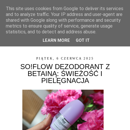
This site uses cookies from Google to deliver its services
and to analyze traffic. Your IP address and user-agent are
shared with Google along with performance and security
metrics to ensure quality of service, generate usage
statistics, and to detect and address abuse.
LEARN MORE
GOT IT
▼
PIĄTEK, 6 CZERWCA 2025
SO!FLOW DEZODORANT Z
BETAINĄ: ŚWIEŻOŚĆ I
PIELĘGNACJA