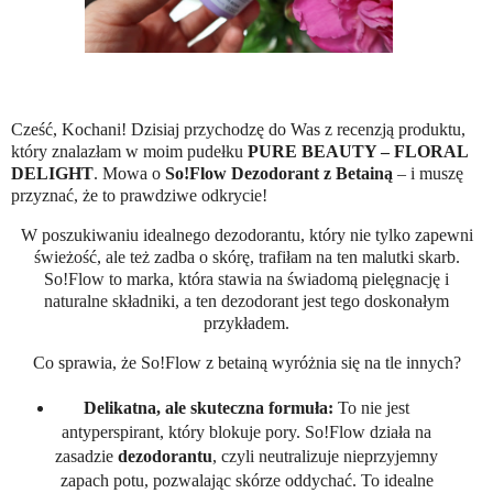
Cześć, Kochani! Dzisiaj przychodzę do Was z recenzją produktu,
który znalazłam w moim pudełku
PURE BEAUTY – FLORAL
DELIGHT
. Mowa o
So!Flow Dezodorant z Betainą
– i muszę
przyznać, że to prawdziwe odkrycie!
W poszukiwaniu idealnego dezodorantu, który nie tylko zapewni
świeżość, ale też zadba o skórę, trafiłam na ten malutki skarb.
So!Flow to marka, która stawia na świadomą pielęgnację i
naturalne składniki, a ten dezodorant jest tego doskonałym
przykładem.
Co sprawia, że So!Flow z betainą wyróżnia się na tle innych?
Delikatna, ale skuteczna formuła:
To nie jest
antyperspirant, który blokuje pory. So!Flow działa na
zasadzie
dezodorantu
, czyli neutralizuje nieprzyjemny
zapach potu, pozwalając skórze oddychać. To idealne