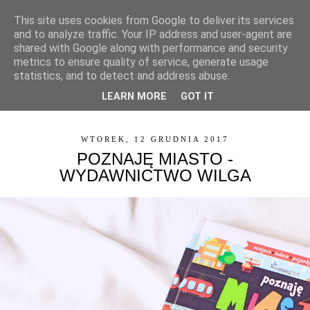
This site uses cookies from Google to deliver its services
and to analyze traffic. Your IP address and user-agent are
shared with Google along with performance and security
metrics to ensure quality of service, generate usage
statistics, and to detect and address abuse.
LEARN MORE
GOT IT
▼
WTOREK, 12 GRUDNIA 2017
POZNAJĘ MIASTO -
WYDAWNICTWO WILGA