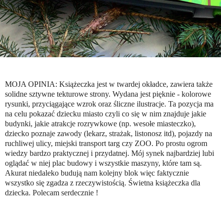
MOJA OPINIA: Książeczka jest w twardej okładce, zawiera także
solidne sztywne tekturowe strony. Wydana jest pięknie - kolorowe
rysunki, przyciągające wzrok oraz śliczne ilustracje. Ta pozycja ma
na celu pokazać dziecku miasto czyli co się w nim znajduje jakie
budynki, jakie atrakcje rozrywkowe (np. wesołe miasteczko),
dziecko poznaje zawody (lekarz, strażak, listonosz itd), pojazdy na
ruchliwej ulicy, miejski transport targ czy ZOO. Po prostu ogrom
wiedzy bardzo praktycznej i przydatnej. Mój synek najbardziej lubi
oglądać w niej plac budowy i wszystkie maszyny, które tam są.
Akurat niedaleko budują nam kolejny blok więc faktycznie
wszystko się zgadza z rzeczywistością. Świetna książeczka dla
dziecka. Polecam serdecznie !