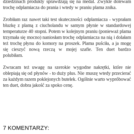
dziedzinach produkty sprawdzają się na medal. Zwykle dolewam
trochę odplamiacza do prania i wtedy w praniu plama znika.
Zrobiłam raz nawet taki test skuteczności odplamiacza - wyprałam
bluzkę z plamą z ciucholandu w samym płynie w standardowej
temperaturze 40 stopni. Potem w kolejnym praniu (ponieważ plama
trzymała się mocno) naniosłam trochę odplamiacza na nią i dolałam
też trochę płynu do komory na proszek. Plama puściła, a ja mogę
się cieszyć nową rzeczą w mojej szafie. Ten duet bardzo
polubiłam.
Zwracam też uwagę na szerokie wygodne nakrętki, które nie
oblepiają się od płynów - to duży plus. Nie muszę wtedy przecierać
za każdym razem poklejonych butelek. Ogólnie warto wypróbować
ten duet, dobra jakość za spoko cenę.
7 KOMENTARZY: