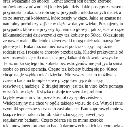
oraz wskazania do aborcji. Temat aborcji jest bardzo szeroko
omówiony - zarówno tekj kiedyś jak i dziś. Jakie postępy z czasem
przyniosła nauka. Co robi się w przypadku młodocianych matek a
co ze starszymi kobietami, które zaszły w ciąże. Jakie są szanse na
naturalny poród czy zajście w ciąże w danym wieku. Poznajemy tu
przypadki, które nie przyszły by nam do głowy - jak zajście w ciąże
kilkunastoletniej dziewczynki czy tez kobiety po 50tcd. Okazuje się
ze nawet małe kilkuletnie dziewczynki mogą mieć raka narządów
płciowych. Raka można mieć nawet podczas ciąży - są różne
rodzaje raka i roznie te choroby przebiegają. Kiedyś praktycznie od
razu usuwało się cała macice z przydatkami dosłownie wszystko.
Teraz unika się tego bo kobieta bez estrogenów nie jest jyz ta sama
osoba co przed operacja. Często tez kobiety budzą się po 40stce
chcąc nagle szybko mieć dziecko. Nie zawsze jest to możliwe -
czasem badania kompleksowe przygotowujące do ciąży
rozwiewają nadzieje. Z drugiej strony jest tez in vitro które pomaga
w zajściu w ciąże. Książka opisuje tez szeroko problem
krytykowania in vitro przez kościół czy społeczeństwo.
Wielopartyjny nie chce w ogóle takiego wpisu do akt. Wstyd i inne
czynniki społeczne są czasem zaskakujące. Bardzoporuszyl mnie w
książce temat raka i chorób które zdarzają się nawet przy
regularnym badaniu. Często zdarza się ze mimo szeroko
reklamowanego programu badań darmowych takich jak cytologia -