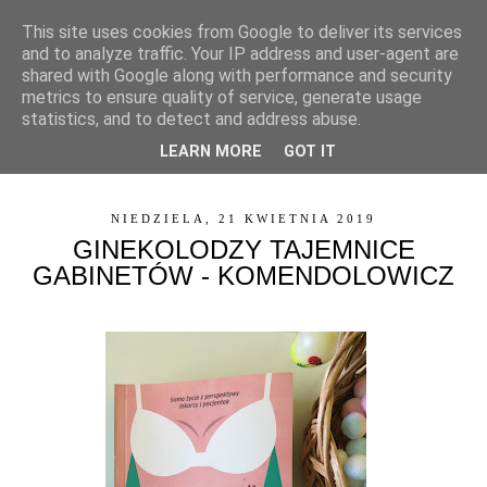
This site uses cookies from Google to deliver its services
and to analyze traffic. Your IP address and user-agent are
shared with Google along with performance and security
metrics to ensure quality of service, generate usage
statistics, and to detect and address abuse.
LEARN MORE
GOT IT
▼
NIEDZIELA, 21 KWIETNIA 2019
GINEKOLODZY TAJEMNICE
GABINETÓW - KOMENDOLOWICZ