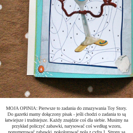
MOJA OPINIA: Pierwsze to zadania do zmazywania Toy Story.
Do gazetki mamy dołączony pisak - jeśli chodzi o zadania to są
łatwiejsze i trudniejsze. Każdy znajdzie coś dla siebie. Musimy na
przykład policzyć zabawki, narysować coś według wzoru,
ponumerować zabawki, pokolorować pola z cyfrą 1. Strony są