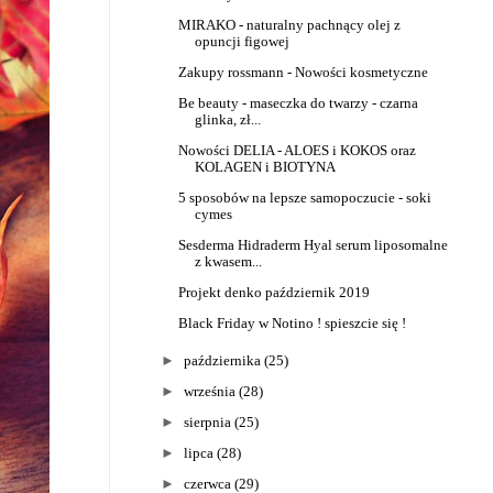
MIRAKO - naturalny pachnący olej z
opuncji figowej
Zakupy rossmann - Nowości kosmetyczne
Be beauty - maseczka do twarzy - czarna
glinka, zł...
Nowości DELIA - ALOES i KOKOS oraz
KOLAGEN i BIOTYNA
5 sposobów na lepsze samopoczucie - soki
cymes
Sesderma Hidraderm Hyal serum liposomalne
z kwasem...
Projekt denko październik 2019
Black Friday w Notino ! spieszcie się !
►
października
(25)
►
września
(28)
►
sierpnia
(25)
►
lipca
(28)
►
czerwca
(29)