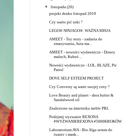
▼
listopada
(20)
projekt denko listopad 2019
Czy warto pić soki ?
LEGO® NINJAGO®. WAŻNA MISJA
AMEET - Toy story - zadania do
zmazywania, Auta ma...
AMEET - nowości wydawnicze - Disney
maluch, Kubuś ...
Nowości wydawnicze - LOL, BLAZE, Psi
Patrol
DOVE SELF ESTEEM PROJECT
Czy Conversy są warte swojej ceny ?
Love Beauty and planet - shea butter &
Sandalwood oil
Znalezione na śmietniku meble PRL
Podejmij wyzwanie REXONA
#WYZWANIEREXONA #5000KROKÓW
Laboratorium AVA - Bio Alga serum do
twarzy i mask...