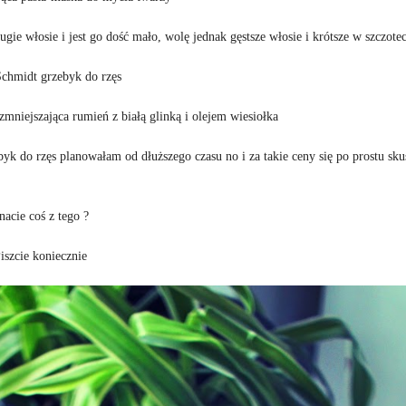
ugie włosie i jest go dość mało, wolę jednak gęstsze włosie i krótsze w szczote
Schmidt grzebyk do rzęs
mniejszająca rumień z białą glinką i olejem wiesiołka
k do rzęs planowałam od dłuższego czasu no i za takie ceny się po prostu sk
nacie coś z tego ?
iszcie koniecznie