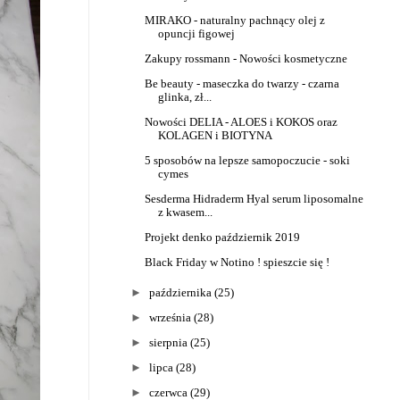
MIRAKO - naturalny pachnący olej z
opuncji figowej
Zakupy rossmann - Nowości kosmetyczne
Be beauty - maseczka do twarzy - czarna
glinka, zł...
Nowości DELIA - ALOES i KOKOS oraz
KOLAGEN i BIOTYNA
5 sposobów na lepsze samopoczucie - soki
cymes
Sesderma Hidraderm Hyal serum liposomalne
z kwasem...
Projekt denko październik 2019
Black Friday w Notino ! spieszcie się !
►
października
(25)
►
września
(28)
►
sierpnia
(25)
►
lipca
(28)
►
czerwca
(29)