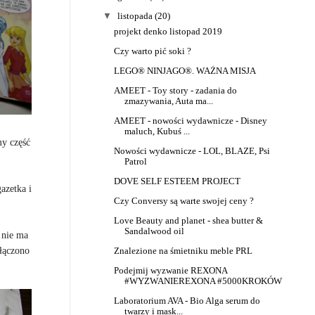
▼
listopada
(20)
projekt denko listopad 2019
Czy warto pić soki ?
LEGO® NINJAGO®. WAŻNA MISJA
AMEET - Toy story - zadania do
zmazywania, Auta ma...
AMEET - nowości wydawnicze - Disney
maluch, Kubuś ...
my część
Nowości wydawnicze - LOL, BLAZE, Psi
Patrol
DOVE SELF ESTEEM PROJECT
azetka i
Czy Conversy są warte swojej ceny ?
Love Beauty and planet - shea butter &
Sandalwood oil
 nie ma
ołączono
Znalezione na śmietniku meble PRL
Podejmij wyzwanie REXONA
#WYZWANIEREXONA #5000KROKÓW
Laboratorium AVA - Bio Alga serum do
twarzy i mask...