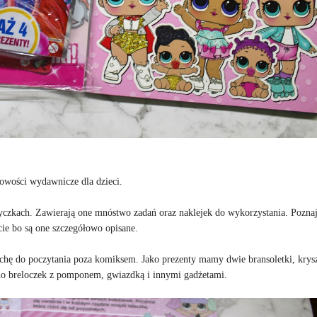
owości wydawnicze dla dzieci.
rzyczkach. Zawierają one mnóstwo zadań oraz naklejek do wykorzystania. Pozna
cie bo są one szczegółowo opisane.
ochę do poczytania poza komiksem. Jako prezenty mamy dwie bransoletki, krysz
zono breloczek z pomponem, gwiazdką i innymi gadżetami.