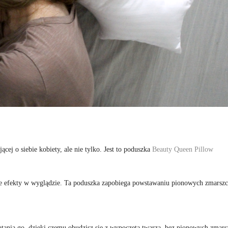
ej o siebie kobiety, ale nie tylko. Jest to poduszka
Beauty Queen Pillow
e efekty w wyglądzie. Ta poduszka zapobiega powstawaniu pionowych zmarsz
atania go, dzięki czemu obudzisz się z wypoczętą twarzą, bez pionowych zmars