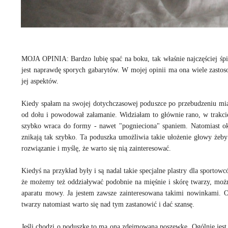
MOJA OPINIA: Bardzo lubię spać na boku, tak właśnie najczęściej śpię
jest naprawdę sporych gabarytów. W mojej opinii ma ona wiele zastos
jej aspektów.
Kiedy spałam na swojej dotychczasowej poduszce po przebudzeniu miał
od dołu i powodował załamanie. Widziałam to głównie rano, w trakcie d
szybko wraca do formy - nawet "pognieciona" spaniem. Natomiast oko
znikają tak szybko. Ta poduszka umożliwia takie ułożenie głowy żeb
rozwiązanie i myślę, że warto się nią zainteresować.
Kiedyś na przykład były i są nadal takie specjalne plastry dla sportowc
że możemy też oddziaływać podobnie na mięśnie i skórę twarzy, moż
aparatu mowy. Ja jestem zawsze zainteresowana takimi nowinkami. Oc
twarzy natomiast warto się nad tym zastanowić i dać szansę.
Jeśli chodzi o poduszkę to ma ona zdejmowaną poszewkę. Ogólnie jest 