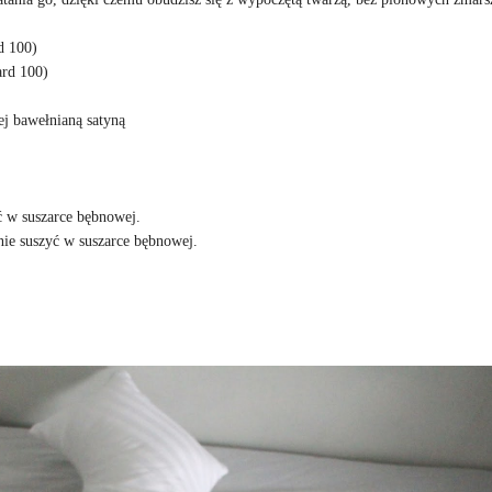
d 100)
ard 100)
ej bawełnianą satyną
 w suszarce bębnowej.
nie suszyć w suszarce bębnowej.