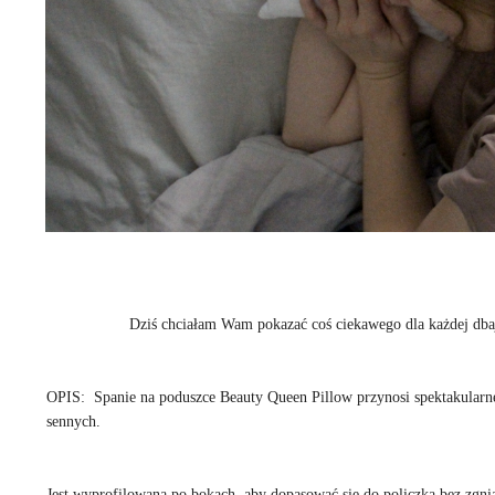
Dziś chciałam Wam pokazać coś ciekawego dla każdej dbając
OPIS: Spanie na poduszce Beauty Queen Pillow przynosi spektakularn
sennych.
Jest wyprofilowana po bokach, aby dopasować się do policzka bez zgni