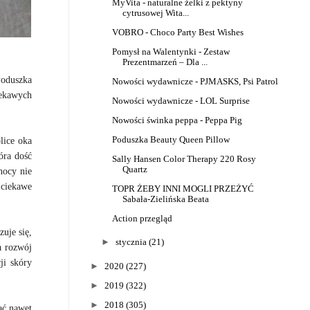
MyVita - naturalne żelki z pektyny
cytrusowej Wita...
VOBRO - Choco Party Best Wishes
Pomysł na Walentynki - Zestaw
Prezentmarzeń – Dla ...
Poduszka
Nowości wydawnicze - PJMASKS, Psi Patrol
iekawych
Nowości wydawnicze - LOL Surprise
Nowości świnka peppa - Peppa Pig
Poduszka Beauty Queen Pillow
lice oka
óra dość
Sally Hansen Color Therapy 220 Rosy
Quartz
nocy nie
 ciekawe
TOPR ŻEBY INNI MOGLI PRZEŻYĆ
Sabała-Zielińska Beata
Action przegląd
zuje się,
►
stycznia
(21)
a rozwój
ji skóry
►
2020
(227)
►
2019
(322)
►
2018
(305)
ać nawet