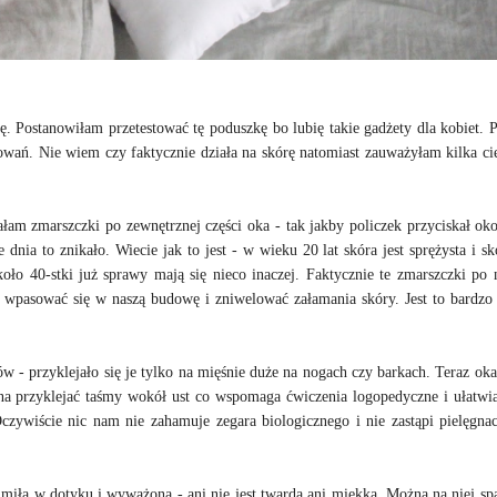
. Postanowiłam przetestować tę poduszkę bo lubię takie gadżety dla kobiet. 
owań. Nie wiem czy faktycznie działa na skórę natomiast zauważyłam kilka c
am zmarszczki po zewnętrznej części oka - tak jakby policzek przyciskał oko
nia to znikało. Wiecie jak to jest - w wieku 20 lat skóra jest sprężysta i sk
ło 40-stki już sprawy mają się nieco inaczej. Faktycznie te zmarszczki po 
y wpasować się w naszą budowę i zniwelować załamania skóry. Jest to bardzo
ów - przyklejało się je tylko na mięśnie duże na nogach czy barkach. Teraz oka
na przyklejać taśmy wokół ust co wspomaga ćwiczenia logopedyczne i ułatwi
zywiście nic nam nie zahamuje zegara biologicznego i nie zastąpi pielęgnac
miła w dotyku i wyważona - ani nie jest twarda ani miękka. Można na niej sp