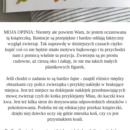
MOJA OPINIA: Niestety ale powiem Wam, że jestem oczarowana
tą książeczką. Ilustracje są przepiękne i bardzo oddają faktyczny
wygląd zwierząt. Tak naprawdę w dzisiejszych czasach ciężko
kupić coś co nie będzie miało motywu bajkowego i tu przychodzi
nam z pomocą właśnie ta pozycja. Zwierzęta są po prostu
cudowne, aż cieszą oko i żałuję, że nie ma takich małych
plastikowych figurek.
Jeśli chodzi o zadania to są bardzo fajne - znajdź różnice między
obrazkami czy policz zwierzątka i przyklej naklejki w brakujące
miejsca. Jest też miejsce na doklejanie naklejek przedstawiających
mowę zwierząt czyli do kotka przyklejamy Miau, do kaczki kwa
kwa. Jest też kilka stron do dorysowania odpowiednich obrazków i
pokolorowania. Podoba mi się edukacyjny przekaz książeczki,
dzięki niej dziecko uczy się gdzie mieszka koń, czy co jest
przysmakiem koali.