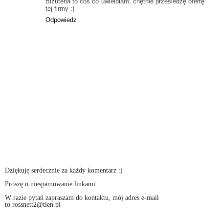
Biżuteria to coś co uwielbiam, chętnie prześledzę ofertę
tej firmy :)
Odpowiedz
Dziękuję serdecznie za każdy komentarz :)
Proszę o niespamowanie linkami.
W razie pytań zapraszam do kontaktu, mój adres e-mail
to rossnett2@tlen.pl