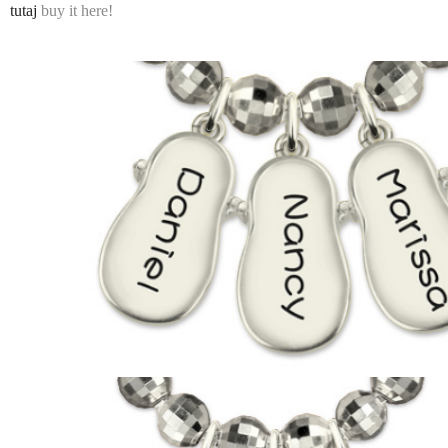
tutaj
buy it here!