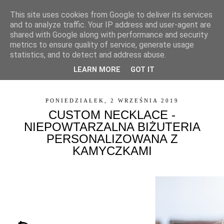
This site uses cookies from Google to deliver its services
and to analyze traffic. Your IP address and user-agent are
shared with Google along with performance and security
metrics to ensure quality of service, generate usage
statistics, and to detect and address abuse.
LEARN MORE
GOT IT
▼
PONIEDZIAŁEK, 2 WRZEŚNIA 2019
CUSTOM NECKLACE -
NIEPOWTARZALNA BIŻUTERIA
PERSONALIZOWANA Z
KAMYCZKAMI