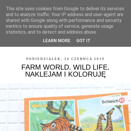
This site uses cookies from Google to deliver its services
and to analyze traffic. Your IP address and user-agent are
shared with Google along with performance and security
metrics to ensure quality of service, generate usage
statistics, and to detect and address abuse.
LEARN MORE
GOT IT
▼
PONIEDZIAŁEK, 24 CZERWCA 2019
FARM WORLD. WILD LIFE.
NAKLEJAM I KOLORUJĘ